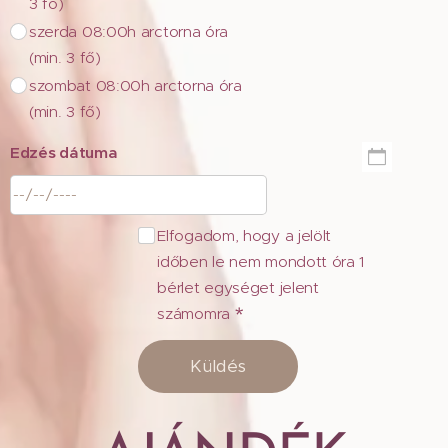
3 fő)
szerda 08:00h arctorna óra
(min. 3 fő)
szombat 08:00h arctorna óra
(min. 3 fő)
Edzés dátuma
Elfogadom, hogy a jelölt
időben le nem mondott óra 1
bérlet egységet jelent
számomra
Küldés