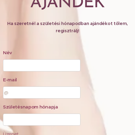
AJÁNDÉK
Ha szeretnél a születési hónapodban ajándékot tőlem,
regisztrálj!
Név
E-mail
Születésnapom hónapja
Üzenet