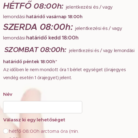
HÉTFŐ
08:00h:
jelentkezési és / vagy
lemondási
határidő
vasárnap
18:00h
SZERDA 08:00h:
jelentkezési és / vagy
határidő kedd 18:00h
lemondási
SZOMBAT 08:00h:
jelentkezési és / vagy lemondási
határidő
péntek 18:00h
*
Az időben le nem mondott óra 1 bérlet egységet (órajegyes
vendég esetén 1 órajegyet) jelent.
Név
Válassz ki egy lehetőséget
hétfő 08:00h arctorna óra (min.