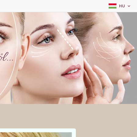
HU
...