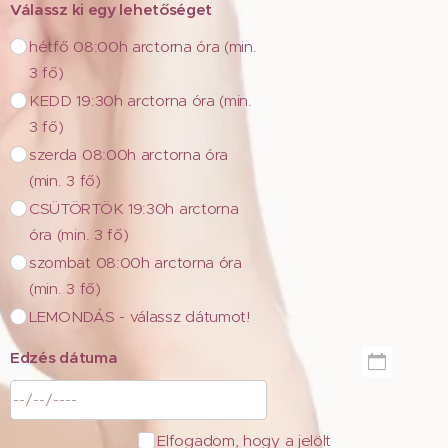
Válassz ki egy lehetőséget
hétfő 08:00h arctorna óra (min.
3 fő)
KEDD 19:30h arctorna óra (min.
3 fő)
szerda 08:00h arctorna óra
(min. 3 fő)
CSÜTÖRTÖK 19:30h arctorna
óra (min. 3 fő)
szombat 08:00h arctorna óra
(min. 3 fő)
LEMONDÁS - válassz dátumot!
Edzés dátuma
Elfogadom, hogy a jelölt