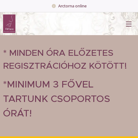
Arctorna online
* MINDEN ÓRA ELŐZETES
REGISZTRÁCIÓHOZ KÖTÖTT!
*MINIMUM 3 FŐVEL
TARTUNK CSOPORTOS
ÓRÁT!