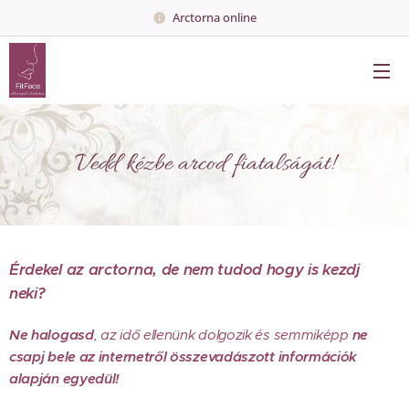
Arctorna online
Vedd kézbe arcod fiatalságát!
Érdekel az arctorna, de nem tudod hogy is kezdj
neki?
Ne halogasd
, az idő ellenünk dolgozik és semmiképp
ne
csapj bele az internetről összevadászott információk
alapján egyedül!