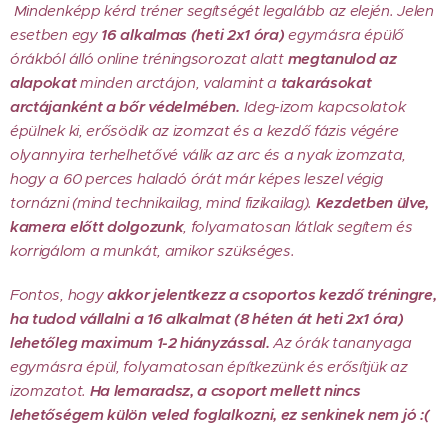
Mindenképp kérd tréner segítségét legalább az elején. Jelen
esetben egy
1
6 alkalmas (heti 2x1 óra)
egymásra épülő
órákból álló online tréningsorozat alatt
megtanulod az
alapokat
minden arctájon, valamint a
takarásokat
arctájanként a bőr védelmében.
I
deg-izom kapcsolatok
épülnek ki, erősödik az izomzat és a kezdő fázis végére
olyannyira terhelhetővé válik az arc és a nyak izomzata,
hogy a 60 perces haladó órát már képes leszel végig
tornázni (mind technikailag, mind fizikailag).
Kezdetben ülve,
kamera előtt dolgozunk
, folyamatosan látlak segítem és
korrigálom a munkát, amikor szükséges.
Fontos, hogy
akkor jelentkezz a csoportos kezdő tréningre,
ha tudod vállalni a 16 alkalmat (8 héten át heti 2x1 óra)
lehetőleg maximum 1-2 hiányzással.
Az órák tananyaga
egymásra épül, folyamatosan építkezünk és erősítjük az
izomzatot.
Ha lemaradsz, a csoport mellett nincs
lehetőségem külön veled foglalkozni, ez senkinek nem jó :(