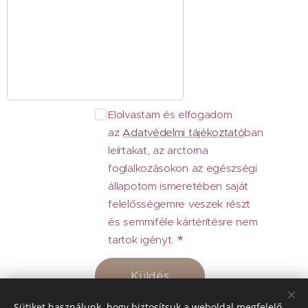
Elolvastam és elfogadom
az
Adatvédelmi tájékoztató
ban
leírtakat, az arctorna
foglalkozásokon az egészségi
állapotom ismeretében saját
felelősségemre veszek részt
és semmiféle kártérítésre nem
tartok igényt.
Küldés
Sütiket használunk, hogy biztosítsuk a weboldal megfelelő