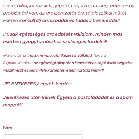
szem, állkapocs ízületi, gégefő, csigolya, arcideg, pajzsmirigy
problémád van, az arc izomzatát érintő plasztikai műtét
esetén
konzultálj orvosoddal és tudasd trénereddel
!
!! Csak egészséges arc edzését vállalom, minden más
esetben gyógytornászhoz szükséges fordulni!!
!!Az arctorna
tréningre való jelentkezéssel
vállalod,
hogy a
foglalkozásokon
az egészségi állapotod ismeretében saját felelősségedre
veszel részt
és
semmiféle kártérítésre nem tartasz igényt!!
JELENTKEZÉS / egyéb kérdés:
Jelentkezés után kérlek figyeld a postaládádat és a spam
mappát!
Név