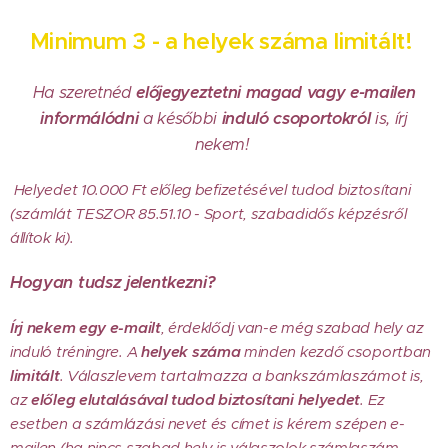
Minimum 3 - a helyek száma limitált!
Ha szeretnéd
előjegyeztetni magad vagy e-mailen
informálódni
a későbbi
induló csoportokról
is, írj
nekem!
Helyedet 10.000 Ft előleg befizetésével tudod biztosítani
(számlát TESZOR 85.51.10 - Sport, szabadidős képzésről
állítok ki).
Hogyan tudsz jelentkezni?
Í
rj nekem egy e-mailt
, érdeklődj van-e még szabad hely az
induló tréningre. A
helyek
száma
minden kezdő csoportban
limitált
. Válaszlevem tartalmazza a bankszámlaszámot is,
az
előleg elutalásával tudod biztosítani helyedet
. Ez
esetben a számlázási nevet és címet is kérem szépen e-
mailen (ha nincs szabad hely is válaszolok számlaszám