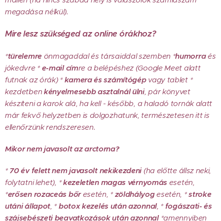
megadása nélkül).
Mire lesz szükséged az online órákhoz?
*
türelemre
önmagaddal és társaiddal szemben *
humorra
és
jókedvre *
e-mail cím
re a belépéshez (Google Meet alatt
futnak az órák) *
kamera és számítógép
vagy tablet *
kezdetben
kényelmesebb asztalnál ülni
, pár könyvet
készíteni a karok alá, ha kell - később, a haladó tornák alatt
már fekvő helyzetben is dolgozhatunk, természetesen itt is
ellenőrzünk rendszeresen.
Mikor nem javasolt az arctorna?
*
70 év felett nem javasolt nekikezdeni
(ha előtte állsz neki,
folytatni lehet), *
k
ezeletlen magas vérnyomás
esetén,
*
e
rősen rozaceás bőr
esetén, *
z
öldhályog
esetén, *
s
troke
utáni állapot
, *
botox kezelés után azonnal
, *
fogászati- és
szájsebészeti beavatkozások után azonnal
*amennyiben