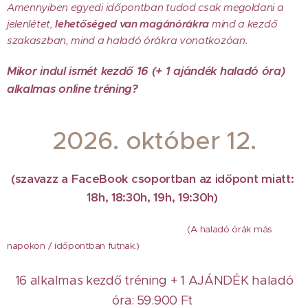
Amennyiben egyedi időpontban tudod csak megoldani a
jelenlétet,
lehetőséged van magánórákra
mind a kezdő
szakaszban, mind a haladó órákra vonatkozóan.
Mikor indul ismét kezdő 16 (+ 1 ajándék haladó óra)
alkalmas online tréning?
2026. október 12.
(szavazz a FaceBook csoportban az időpont miatt:
18h, 18:30h, 19h, 19:30h)
(A haladó órák más
napokon / időpontban futnak.)
16 alkalmas kezdő tréning + 1 AJÁNDÉK haladó
óra:
5
9.900 Ft