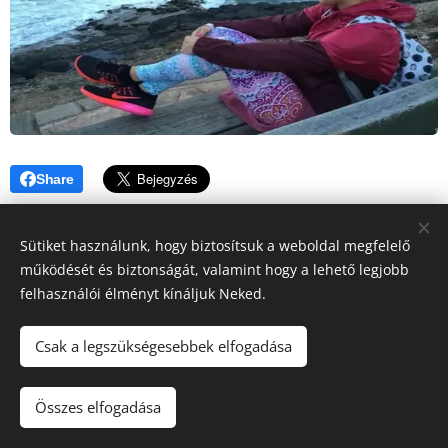
Share
Sütiket használunk, hogy biztosítsuk a weboldal megfelelő
működését és biztonságát, valamint hogy a lehető legjobb
felhasználói élményt kínáljuk Neked.
© 2021 FitFace - Minden jog fenntartva
Csak a legszükségesebbek elfogadása
Az oldalt a
Webnode
működteti
Sütik
Nyelvek
Összes elfogadása
Magyar
English