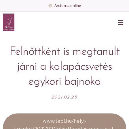
Arctorna online
Felnőttként is megtanult
járni a kalapácsvetés
egykori bajnoka
2021.02.25
www.teol.hu/helyi-
kozelet/2021/02/felnottkent-is-megtanult-