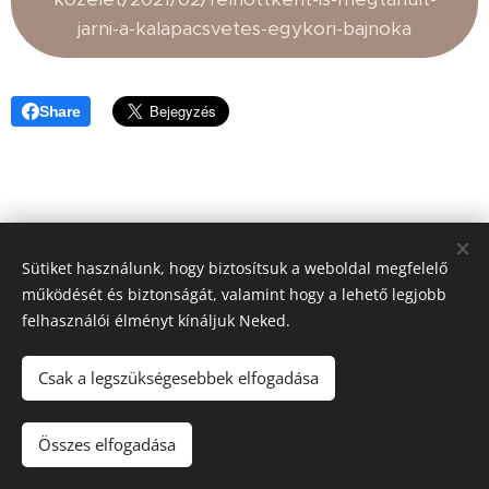
jarni-a-kalapacsvetes-egykori-bajnoka
Share
Sütiket használunk, hogy biztosítsuk a weboldal megfelelő
működését és biztonságát, valamint hogy a lehető legjobb
felhasználói élményt kínáljuk Neked.
© 2021 FitFace - Minden jog fenntartva
Csak a legszükségesebbek elfogadása
Az oldalt a
Webnode
működteti
Sütik
Nyelvek
Összes elfogadása
Magyar
English